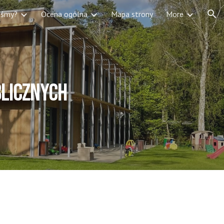
liśmy?
Ocena ogólna
Mapa strony
More
ion
blicznych