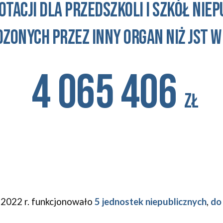
TACJI DLA PRZEDSZKOLI i szkół NIE
zonych przez inny organ niż jst W 
4 065 406
zł
 20
22
r. funkcjonował
o
5 jednostek niepublicznych
,
do