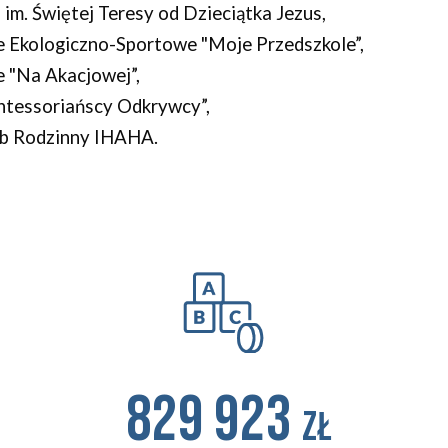
m. Świętej Teresy od Dzieciątka Jezus,
e Ekologiczno-Sportowe "Moje Przedszkole”,
e "Na Akacjowej”,
ntessoriańscy Odkrywcy”,
lub Rodzinny IHAHA.
829 923
zł