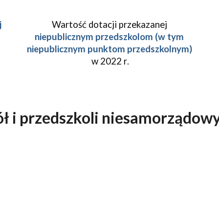
j
Wartość dotacji przekazanej
nie
publicznym przedszkolom (w tym
niepublicznym punktom przedszkolnym)
w 202
2
r
.
ół i przedszkoli niesamorządowy